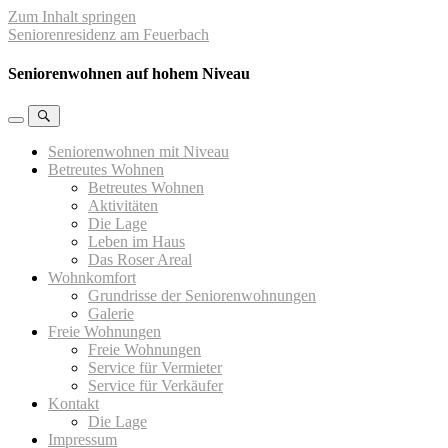
Zum Inhalt springen
Seniorenresidenz am Feuerbach
Seniorenwohnen auf hohem Niveau
Mobil-
Suchfeld
Menü
umschalten
Seniorenwohnen mit Niveau
umschalten
Betreutes Wohnen
Betreutes Wohnen
Aktivitäten
Die Lage
Leben im Haus
Das Roser Areal
Wohnkomfort
Grundrisse der Seniorenwohnungen
Galerie
Freie Wohnungen
Freie Wohnungen
Service für Vermieter
Service für Verkäufer
Kontakt
Die Lage
Impressum