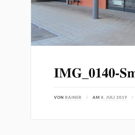
IMG_0140-Sma
VON
RAINER
AM
8. JULI 2019